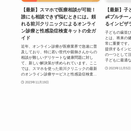
【最新】スマホで医療相談が可能！
【最新】子
誰にも相談できず悩むときには。頼
👶プルチ
れる前川クリニックによるオンライ
るインビザ
ン診療と性感染症検査キットの全ガ
子どもの歯並
イド
とは、将来の健
常に重要です
近年、オンライン診療が医療業界で急速に普
提供するイン
及しており、特に若い世代や親御さんからの
の一つとして
相談が難しいデリケートな健康問題に対し
子どもに最適な
て、新しい解決策が求められています。ここ
では、スマホを使った前川クリニックの最新
2023年11月5日
のオンライン診療サービスと性感染症検査...
2023年11月19日