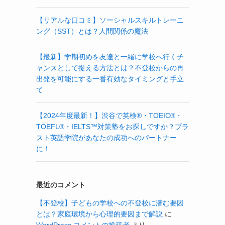
【リアルな口コミ】ソーシャルスキルトレーニ
ング（SST）とは？人間関係の魔法
【最新】学期初めを友達と一緒に学校へ行くチ
ャンスとして捉える方法とは？不登校からの再
出発を可能にする一番有効なタイミングと手立
て
【2024年度最新！】渋谷で英検®・TOEIC®・
TOEFL®・IELTS™対策塾をお探しですか？ブラ
スト英語学院があなたの成功へのパートナー
に！
最近のコメント
【不登校】子どもの学校への不登校に潜む要因
とは？家庭環境から心理的要因まで解説
に