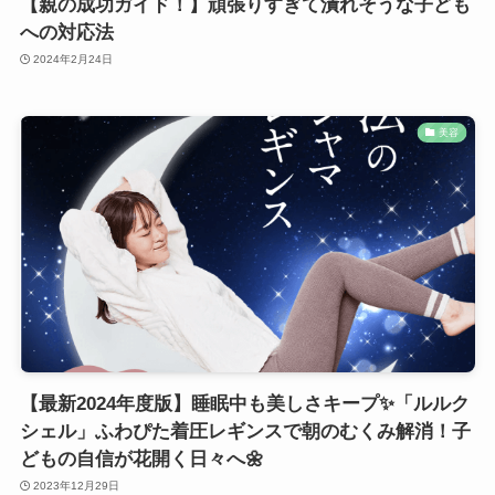
【親の成功ガイド！】頑張りすぎて潰れそうな子ども
への対応法
2024年2月24日
美容
【最新2024年度版】睡眠中も美しさキープ✨「ルルク
シェル」ふわぴた着圧レギンスで朝のむくみ解消！子
どもの自信が花開く日々へ🌼
2023年12月29日