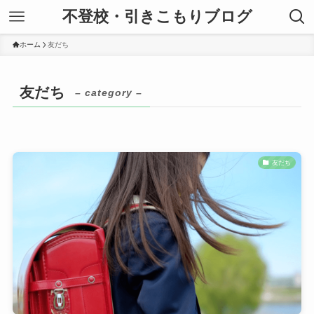
不登校・引きこもりブログ
ホーム
友だち
友だち
– category –
友だち