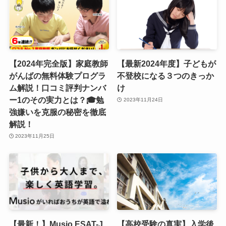
【2024年完全版】家庭教師
【最新2024年度】子どもが
がんばの無料体験プログラ
不登校になる３つのきっか
ム解説！口コミ評判ナンバ
け
ー1のその実力とは？🎓勉
2023年11月24日
強嫌いを克服の秘密を徹底
解説！
2023年11月25日
【最新！】Musio ESAT-J
【高校受験の真実】入学後