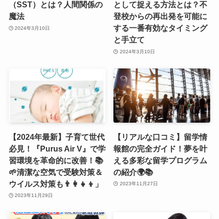
（SST）とは？人間関係の
として捉える方法とは？不
魔法
登校からの再出発を可能に
する一番有効なタイミング
2024年3月10日
と手立て
2024年3月10日
【2024年最新】子育て世代
【リアルな口コミ】留学情
必見！『Purus Air V』で学
報館の完全ガイド！夢を叶
習環境を革命的に改善！📚
える多彩な留学プログラム
🌱清潔な空気で受験対策＆
の紹介🌍📚
ウイルス対策も👨‍👩‍👧‍👦」
2023年11月27日
2023年11月29日