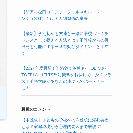
【リアルな口コミ】ソーシャルスキルトレーニ
ング（SST）とは？人間関係の魔法
【最新】学期初めを友達と一緒に学校へ行くチ
ャンスとして捉える方法とは？不登校からの再
出発を可能にする一番有効なタイミングと手立
て
【2024年度最新！】渋谷で英検®・TOEIC®・
TOEFL®・IELTS™対策塾をお探しですか？ブラ
スト英語学院があなたの成功へのパートナー
に！
最近のコメント
【不登校】子どもの学校への不登校に潜む要因
とは？家庭環境から心理的要因まで解説
に