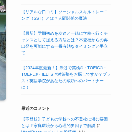
【リアルな口コミ】ソーシャルスキルトレーニ
ング（SST）とは？人間関係の魔法
【最新】学期初めを友達と一緒に学校へ行くチ
ャンスとして捉える方法とは？不登校からの再
出発を可能にする一番有効なタイミングと手立
て
【2024年度最新！】渋谷で英検®・TOEIC®・
TOEFL®・IELTS™対策塾をお探しですか？ブラ
スト英語学院があなたの成功へのパートナー
に！
最近のコメント
【不登校】子どもの学校への不登校に潜む要因
とは？家庭環境から心理的要因まで解説
に