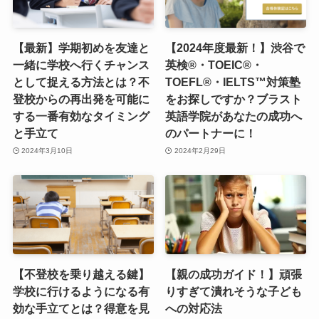
【最新】学期初めを友達と
【2024年度最新！】渋谷で
一緒に学校へ行くチャンス
英検®・TOEIC®・
として捉える方法とは？不
TOEFL®・IELTS™対策塾
登校からの再出発を可能に
をお探しですか？ブラスト
する一番有効なタイミング
英語学院があなたの成功へ
と手立て
のパートナーに！
2024年3月10日
2024年2月29日
【不登校を乗り越える鍵】
【親の成功ガイド！】頑張
学校に行けるようになる有
りすぎて潰れそうな子ども
効な手立てとは？得意を見
への対応法