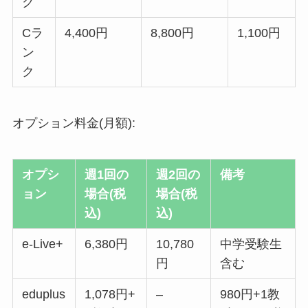
ク
Cラ
4,400円
8,800円
1,100円
ン
ク
オプション料金(月額):
オプシ
週1回の
週2回の
備考
ョン
場合(税
場合(税
込)
込)
e-Live+
6,380円
10,780
中学受験生
円
含む
eduplus
1,078円+
–
980円+1教