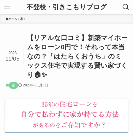
不登校・引きこもりブログ
ホーム
家
【リアルな口コミ】新築マイホー
ムをローン0円で！それって本当
2023
なの？「はたらくおうち」のミ
11/05
ックス住宅で実現する賢い家づく
り🏠✨
2023年11月5日
家