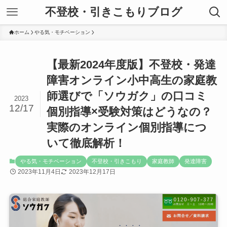
不登校・引きこもりブログ
ホーム
やる気・モチベーション
【最新2024年度版】不登校・発達
障害オンライン小中高生の家庭教
師選びで「ソウガク」の口コミ
2023
12/17
個別指導×受験対策はどうなの？
実際のオンライン個別指導につ
いて徹底解析！
やる気・モチベーション
不登校・引きこもり
家庭教師
発達障害
2023年11月4日
2023年12月17日