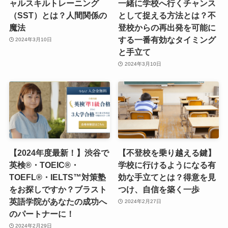
ャルスキルトレーニング
一緒に学校へ行くチャンス
（SST）とは？人間関係の
として捉える方法とは？不
魔法
登校からの再出発を可能に
する一番有効なタイミング
2024年3月10日
と手立て
2024年3月10日
【2024年度最新！】渋谷で
【不登校を乗り越える鍵】
英検®・TOEIC®・
学校に行けるようになる有
TOEFL®・IELTS™対策塾
効な手立てとは？得意を見
をお探しですか？ブラスト
つけ、自信を築く一歩
英語学院があなたの成功へ
2024年2月27日
のパートナーに！
2024年2月29日