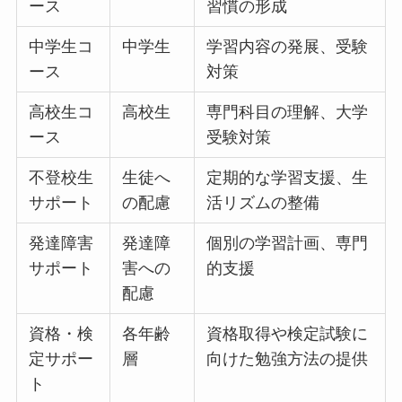
ース
習慣の形成
中学生コ
中学生
学習内容の発展、受験
ース
対策
高校生コ
高校生
専門科目の理解、大学
ース
受験対策
不登校生
生徒へ
定期的な学習支援、生
サポート
の配慮
活リズムの整備
発達障害
発達障
個別の学習計画、専門
サポート
害への
的支援
配慮
資格・検
各年齢
資格取得や検定試験に
定サポー
層
向けた勉強方法の提供
ト