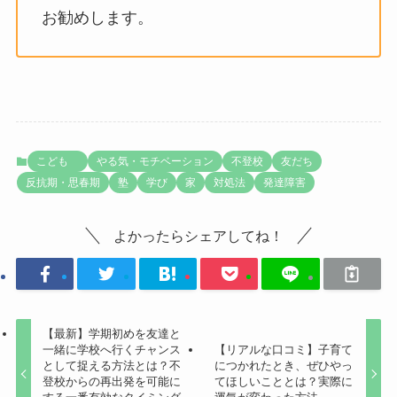
お勧めします。
こども
やる気・モチベーション
不登校
友だち
反抗期・思春期
塾
学び
家
対処法
発達障害
よかったらシェアしてね！
【最新】学期初めを友達と
一緒に学校へ行くチャンス
【リアルな口コミ】子育て
として捉える方法とは？不
につかれたとき、ぜひやっ
登校からの再出発を可能に
てほしいこととは？実際に