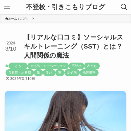
不登校・引きこもりブログ
ホーム
こども
【リアルな口コミ】ソーシャルス
2024
キルトレーニング（SST）とは？
3/10
人間関係の魔法
こども
やる気・モチベーション
不登校
友だち
反抗期・思春期
塾
学び
家
対処法
発達障害
2024年3月10日