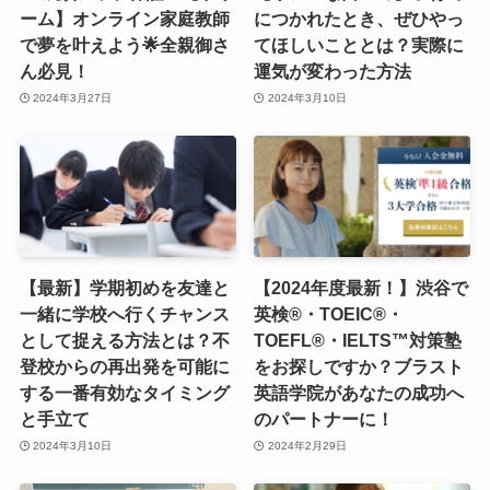
ーム】オンライン家庭教師
につかれたとき、ぜひやっ
で夢を叶えよう🌟全親御さ
てほしいこととは？実際に
ん必見！
運気が変わった方法
2024年3月27日
2024年3月10日
【最新】学期初めを友達と
【2024年度最新！】渋谷で
一緒に学校へ行くチャンス
英検®・TOEIC®・
として捉える方法とは？不
TOEFL®・IELTS™対策塾
登校からの再出発を可能に
をお探しですか？ブラスト
する一番有効なタイミング
英語学院があなたの成功へ
と手立て
のパートナーに！
2024年3月10日
2024年2月29日