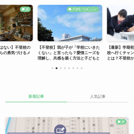
親
不登校・行きしぶり
はない】不登校の
【不登校】我が子が「学校にいきた
【最新】学期初
らの勇気づけるメ
くない」と言ったら？愛情ニーズを
校へ行くチャン
理解し、共感を築く方法と子どもと
とは？不登校か
向き合う親の心のアプ...
する一番有効なタイ
新着記事
人気記事
家