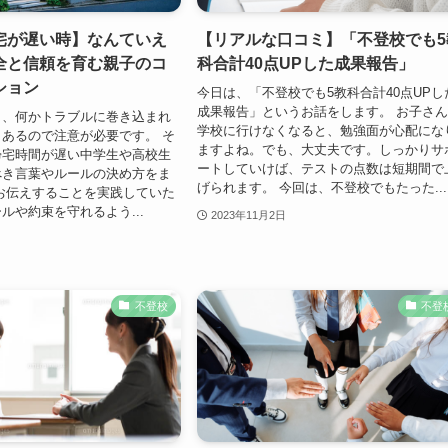
宅が遅い時】なんていえ
【リアルな口コミ】「不登校でも5
全と信頼を育む親子のコ
科合計40点UPした成果報告」
ション
今日は、「不登校でも5教科合計40点UPし
成果報告」というお話をします。 お子さ
と、何かトラブルに巻き込まれ
学校に行けなくなると、勉強面が心配にな
あるので注意が必要です。 そ
ますよね。でも、大丈夫です。しっかりサ
帰宅時間が遅い中学生や高校生
ートしていけば、テストの点数は短期間で
べき言葉やルールの決め方をま
げられます。 今回は、不登校でもたった...
お伝えすることを実践していた
ルや約束を守れるよう...
2023年11月2日
不登校
不登