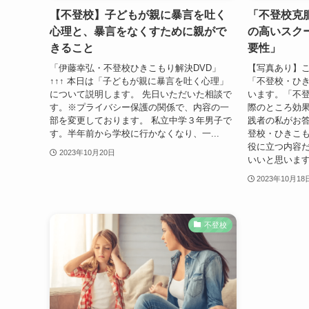
【不登校】子どもが親に暴言を吐く
「不登校克
心理と、暴言をなくすために親がで
の高いスク
きること
要性」
「伊藤幸弘・不登校ひきこもり解決DVD」
【写真あり】こ
↑↑↑ 本日は「子どもが親に暴言を吐く心理」
「不登校・ひ
について説明します。 先日いただいた相談で
います。「不
す。※プライバシー保護の関係で、内容の一
際のところ効
部を変更しております。 私立中学３年男子で
践者の私がお
す。半年前から学校に行かなくなり、一...
登校・ひきこ
役に立つ内容
2023年10月20日
いいと思いま
2023年10月18
不登校