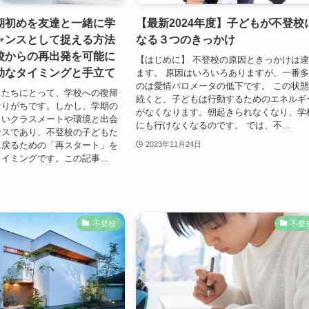
期初めを友達と一緒に学
【最新2024年度】子どもが不登校
ャンスとして捉える方法
なる３つのきっかけ
校からの再出発を可能に
【はじめに】 不登校の原因ときっかけは
効なタイミングと手立て
ます。 原因はいろいろありますが、一番
のは愛情バロメータの低下です。 この状
もたちにとって、学校への復帰
続くと、子どもは行動するためのエネルギ
なりがちです。しかし、学期の
がなくなります。朝起きられなくなり、学
しいクラスメートや環境と出会
にも行けなくなるのです。 では、不...
ンスであり、不登校の子どもた
に戻るための「再スタート」を
2023年11月24日
イミングです。この記事...
不登校
不登