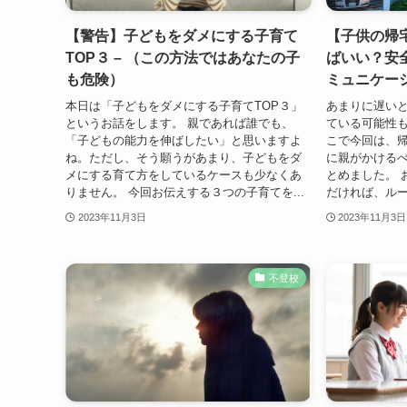
【警告】子どもをダメにする子育て
【子供の帰
TOP３ – （この方法ではあなたの子
ばいい？安
も危険）
ミュニケー
本日は「子どもをダメにする子育てTOP３」
あまりに遅い
というお話をします。 親であれば誰でも、
ている可能性も
「子どもの能力を伸ばしたい」と思いますよ
こで今回は、
ね。ただし、そう願うがあまり、子どもをダ
に親がかける
メにする育て方をしているケースも少なくあ
とめました。 
りません。 今回お伝えする３つの子育てを...
だければ、ルー
2023年11月3日
2023年11月3日
不登校