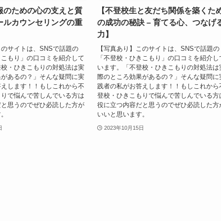
服のための心の支えと質
【不登校生と友だち関係を築くた
ールカウンセリングの重
の成功の秘訣 – 育てる心、つなげ
力】
のサイトは、SNSで話題の
【写真あり】このサイトは、SNSで話題の
きこもり」の口コミを紹介して
「不登校・ひきこもり」の口コミを紹介し
登校・ひきこもりの対処法は実
います。「不登校・ひきこもりの対処法は
果があるの？」そんな疑問に実
際のところ効果があるの？」そんな疑問に
答えします！！もしこれから不
践者の私がお答えします！！もしこれから
もりで悩んで苦しんでいる方は
登校・ひきこもりで悩んで苦しんでいる方
だと思うのでぜひ必読した方が
役に立つ内容だと思うのでぜひ必読した方
す。
いいと思います。
日
2023年10月15日