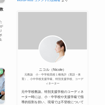
WordPress コメントの投稿者
より
教
た
んが
り
ポ
上
ニコル（Nicole）
校
元教諭 小・中学校高校１種免許（英語・体
育）、小中学校支援学級、特別支援学校、コーデ
ィネーター
元中学校教諭。特別支援学校のコーディネ
ーター時には、小・中学校や支援学級で指
導的役割を担い、現場では不登校について