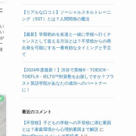
に
【リアルな口コミ】ソーシャルスキルトレーニ
ング（SST）とは？人間関係の魔法
違い
多い
【最新】学期初めを友達と一緒に学校へ行くチ
態が
ャンスとして捉える方法とは？不登校からの再
ー
出発を可能にする一番有効なタイミングと手立
校
て
【2024年度最新！】渋谷で英検®・TOEIC®・
TOEFL®・IELTS™対策塾をお探しですか？ブラ
スト英語学院があなたの成功へのパートナー
に！
校
最近のコメント
【不登校】子どもの学校への不登校に潜む要因
とは？家庭環境から心理的要因まで解説
に