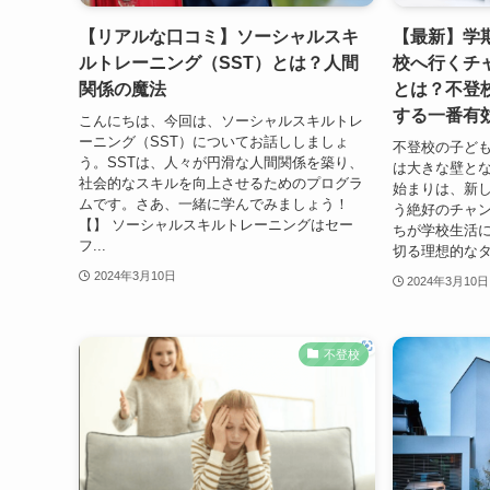
【リアルな口コミ】ソーシャルスキ
【最新】学
ルトレーニング（SST）とは？人間
校へ行くチ
関係の魔法
とは？不登
する一番有
こんにちは、今回は、ソーシャルスキルトレ
ーニング（SST）についてお話ししましょ
不登校の子ど
う。SSTは、人々が円滑な人間関係を築り、
は大きな壁と
社会的なスキルを向上させるためのプログラ
始まりは、新
ムです。さあ、一緒に学んでみましょう！
う絶好のチャ
【】 ソーシャルスキルトレーニングはセー
ちが学校生活
フ...
切る理想的なタ
2024年3月10日
2024年3月10日
不登校