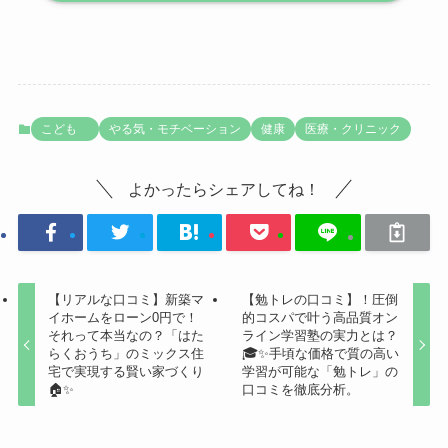
こども
やる気・モチベーション
健康
医療・クリニック
よかったらシェアしてね！
【リアルな口コミ】新築マ
【勉トレの口コミ】！圧倒
イホームをローン0円で！
的コスパで叶う高品質オン
それって本当なの？「はた
ライン学習塾の実力とは？
らくおうち」のミックス住
🎓✨手頃な価格で質の高い
宅で実現する賢い家づくり
学習が可能な「勉トレ」の
🏠✨
口コミを徹底分析。