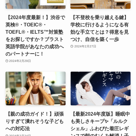
【2024年度最新！】渋谷で
【不登校を乗り越える鍵】
英検®・TOEIC®・
学校に行けるようになる有
TOEFL®・IELTS™対策塾
効な手立てとは？得意を見
をお探しですか？ブラスト
つけ、自信を築く一歩
英語学院があなたの成功へ
2024年2月27日
のパートナーに！
2024年2月29日
【親の成功ガイド！】頑張
【最新2024年度版】睡眠中
りすぎて潰れそうな子ども
も美しさキープ✨「ルルク
への対応法
シェル」ふわぴた着圧レギ
ンスで朝のむくみ解消！子
2024年2月24日