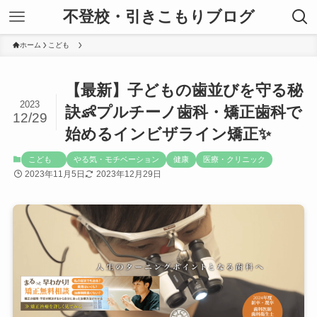
不登校・引きこもりブログ
ホーム
こども
【最新】子どもの歯並びを守る秘
2023
訣👶プルチーノ歯科・矯正歯科で
12/29
始めるインビザライン矯正✨
こども
やる気・モチベーション
健康
医療・クリニック
2023年11月5日
2023年12月29日