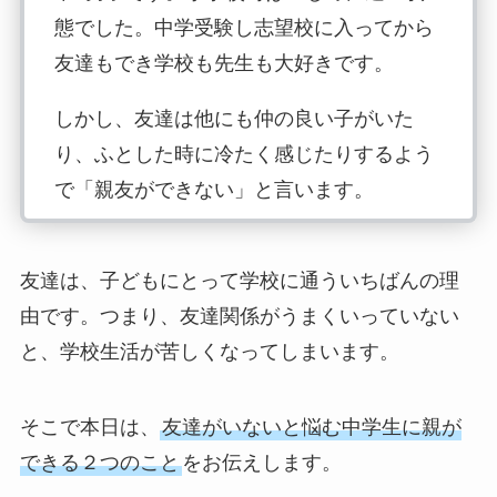
態でした。中学受験し志望校に入ってから
友達もでき学校も先生も大好きです。
しかし、友達は他にも仲の良い子がいた
り、ふとした時に冷たく感じたりするよう
で「親友ができない」と言います。
「表面上友達はいるけどまたボッチになっ
ちゃう」友達にもママみたいに一番に僕と
友達は、子どもにとって学校に通ういちばんの理
仲良くして欲しいって思っちゃう。と言い
由です。つまり、友達関係がうまくいっていない
ます。
と、学校生活が苦しくなってしまいます。
「親友って一生で1人いるかいないかの友
そこで本日は、
友達がいないと悩む中学生に親が
達だよ。簡単にはできないけど必ず出来る
できる２つのこと
をお伝えします。
と思うよ」の声掛けしかできません…