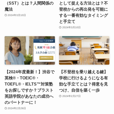
（SST）とは？人間関係の
として捉える方法とは？不
魔法
登校からの再出発を可能に
する一番有効なタイミング
2024年3月10日
と手立て
2024年3月10日
【2024年度最新！】渋谷で
【不登校を乗り越える鍵】
英検®・TOEIC®・
学校に行けるようになる有
TOEFL®・IELTS™対策塾
効な手立てとは？得意を見
をお探しですか？ブラスト
つけ、自信を築く一歩
英語学院があなたの成功へ
2024年2月27日
のパートナーに！
2024年2月29日