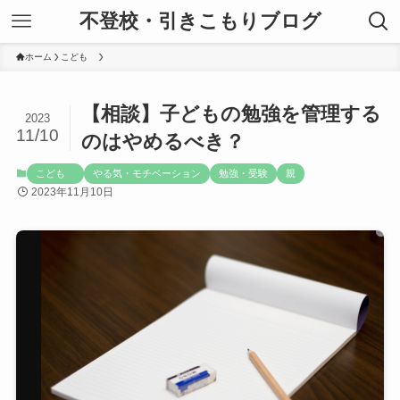
不登校・引きこもりブログ
ホーム
こども
【相談】子どもの勉強を管理する
2023
11/10
のはやめるべき？
こども
やる気・モチベーション
勉強・受験
親
2023年11月10日