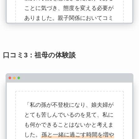
ことに気づき、態度を変える必要が
ありました。親子関係においてコミ
ュニケーションが最も大切であるこ
とを理解しました。今では、毎日少
しずつ彼女の気持ちを聞く時間を作
口コミ3：祖母の体験談
っています。他の父親たちと情報を
共有する中で、
我が家だけの問題で
はない
ことを知り、
大きな安心感
を得ました。」
「私の孫が不登校になり、娘夫婦が
とても苦しんでいるのを見て、私に
も何かできることはないかと考えま
した。
孫と一緒に過ごす時間を増や