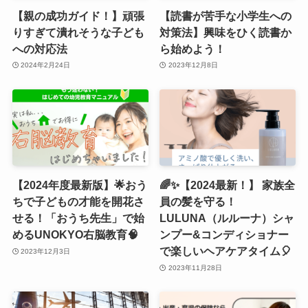
【親の成功ガイド！】頑張
【読書が苦手な小学生への
りすぎて潰れそうな子ども
対策法】興味をひく読書か
への対応法
ら始めよう！
2024年2月24日
2023年12月8日
【2024年度最新版】🌟おう
🌈✨【2024最新！】 家族全
ちで子どもの才能を開花さ
員の髪を守る！
せる！「おうち先生」で始
LULUNA（ルルーナ）シャ
めるUNOKYO右脳教育🧠
ンプー&コンディショナー
で楽しいヘアケアタイム🎈
2023年12月3日
2023年11月28日